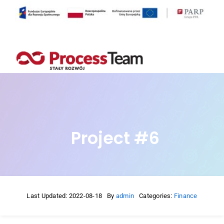
Przejdź
do
zawartości
Project #6
Last Updated: 2022-08-18
By
admin
Categories:
Finance