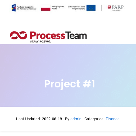
Przejdź
do
zawartości
Project #1
Last Updated: 2022-08-18
By
admin
Categories:
Finance