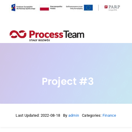
Przejdź
do
zawartości
Project #3
Last Updated: 2022-08-18
By
admin
Categories:
Finance