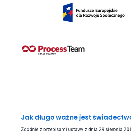
Przejdź
do
zawartości
Jak długo ważne jest świadectwo
Zgodnie z przepisami ustawy z dnia 29 sierpnia 201