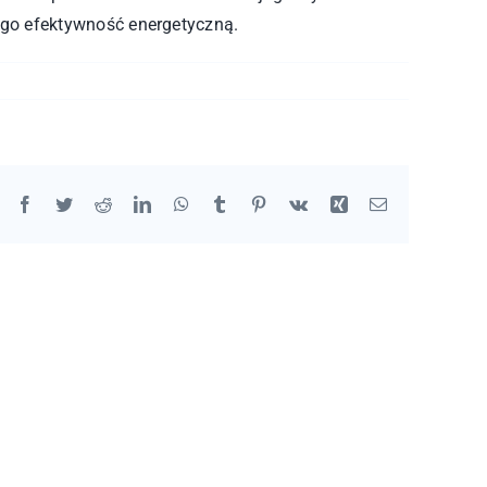
ego efektywność energetyczną.
Facebook
Twitter
Reddit
LinkedIn
WhatsApp
Tumblr
Pinterest
Vk
Xing
Email