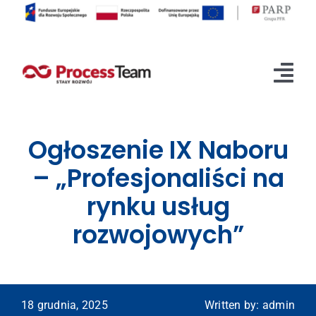
Przejdź
do
zawartości
Tog
Nav
O projekcie
Ogłoszenie IX Naboru
Rekrutacja
– „Profesjonaliści na
rynku usług
Etapy realizacji
rozwojowych”
Aktualności
Kontakt
18 grudnia, 2025
Written by: admin