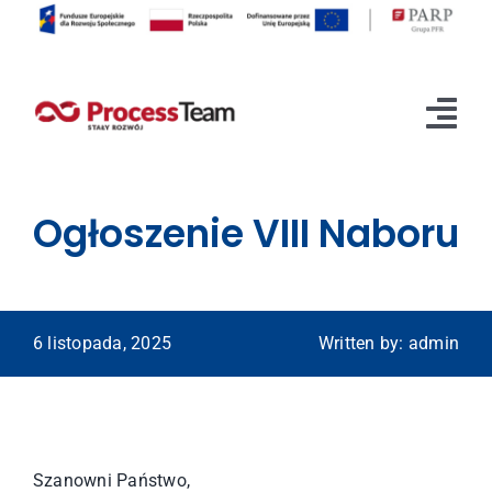
Przejdź
do
zawartości
Tog
Nav
O projekcie
Ogłoszenie VIII Naboru
Rekrutacja
Etapy realizacji
6 listopada, 2025
Written by: admin
Aktualności
Kontakt
Szanowni Państwo,