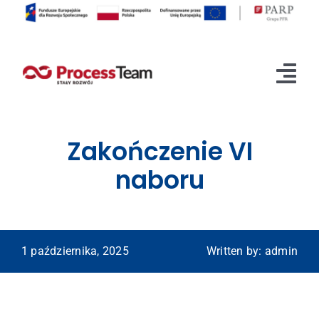
Przejdź
do
zawartości
Tog
Nav
O projekcie
Zakończenie VI
Rekrutacja
naboru
Etapy realizacji
Aktualności
1 października, 2025
Written by: admin
Kontakt