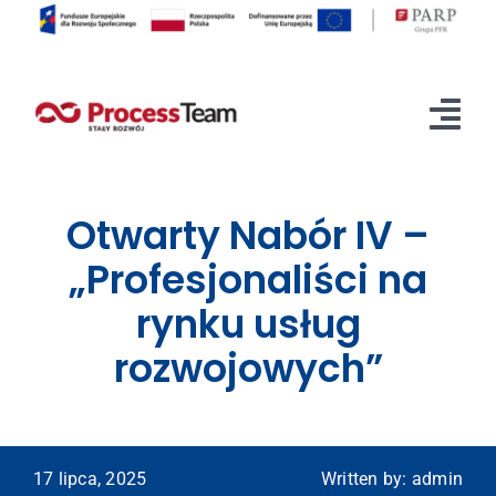
Przejdź
do
zawartości
Tog
Nav
O projekcie
Otwarty Nabór IV –
Rekrutacja
„Profesjonaliści na
rynku usług
Etapy realizacji
rozwojowych”
Aktualności
Kontakt
17 lipca, 2025
Written by: admin